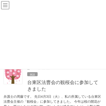
コ
ナ
ＳＴＯ法律事務所
ン
ビ
受付時間：平日10：00～18：00
テ
ゲ
ン
ー
ツ
シ
事務所ブログ
へ
ョ
ス
ン
キ
に
HOME
事務所ブログ
台東区法曹会
ッ
移
プ
動
台東区法曹会
2018年4月7日
雑談
台東区法曹会の観桜会に参加して
きました
弁護士の周藤です。 先日4月3日（火）、私の所属している台東区
法曹会主催の「観桜会」に参加してきました。 今年は桜の開花が