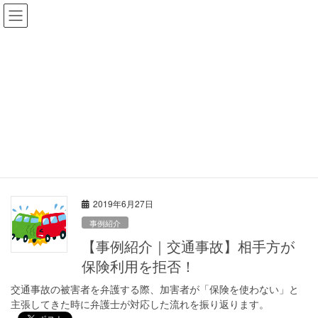
コ
ナ
ＳＴＯ法律事務所
ン
ビ
受付時間：平日10：00～18：00
テ
ゲ
ン
ー
ツ
シ
事務所ブログ
へ
ョ
ス
ン
キ
に
HOME
事務所ブログ
事例紹介
ッ
移
プ
動
事例紹介
2019年6月27日
事例紹介
【事例紹介｜交通事故】相手方が
保険利用を拒否！
交通事故の被害者を弁護する際、加害者が「保険を使わない」と
主張してきた時に弁護士が対応した流れを振り返ります。