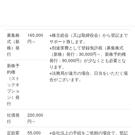
援
場合で議事録が必要な場合には、そちら
の費用のみをいただきます。議事録代と
して別途費用をいただくことはございま
せん。
募集株
165,000
※株主総会（又は取締役会）から登記まで
式（新
円～
サポート致します。
株）発
※別途実費として登録免許税（募集株式
行
（新株）発行：30,000円～、新株予約権
発行：90,000円）が少なくとも必要とな
新株予
ります。
約権
※法務局が遠方の場合、日当をいただく場
（スト
合がございます。
ックオ
プショ
ン）発
行
社債発
220,000
行
円～
定款変
55,000
※会社法上の手続をご依頼の場合で、登記