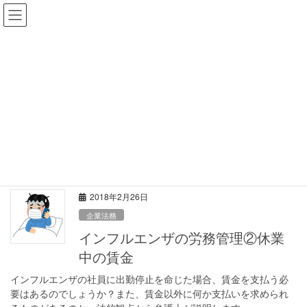
コ
ナ
ＳＴＯ法律事務所
ン
ビ
受付時間：平日10：00～18：00
テ
ゲ
ン
ー
ツ
シ
事務所ブログ
へ
ョ
ス
ン
キ
に
HOME
事務所ブログ
休業手当
ッ
移
プ
動
休業手当
2018年2月26日
企業法務
インフルエンザの労務管理②休業
中の賃金
インフルエンザの社員に出勤停止を命じた場合、賃金を支払う必
要はあるのでしょうか？また、賃金以外に何か支払いを求められ