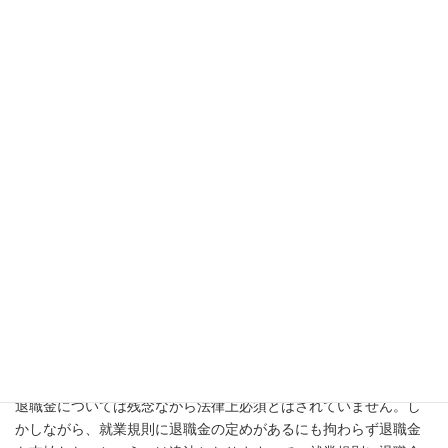
るが深夜割増・休日割増等が反映されていない」「みなし残業時
間を実際の残業時間が上回っている」「会社の経費を立て替えた
ままになっている」などがあります。
勤務表や雇用契約書等に基づき、適正な支払い額を当事務所にて
算出いたします。
退職月の給与は退職後の支払いになるた
め、退職した社員には支払えないと言われ
ましたが本当ですか？
そんなことはありません。退職日までの勤務日数に基づく給与を
支払うよう会社に通知いたします。
退職金はもらえますか？
退職金については残念ながら法律上必須とはされていません。し
かしながら、就業規則に退職金の定めがあるにも拘わらず退職金